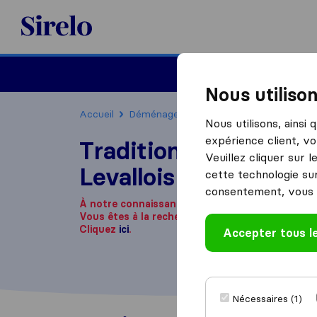
Sirelo.fr
Déménager en France
Nous utiliso
Accueil
Déménageurs France
Déménageurs Le
Nous utilisons, ainsi
expérience client, vo
Tradition Demenage
Veuillez cliquer sur 
Levallois-Perret.
cette technologie sur
consentement, vous 
À notre connaissance, cette société n'est plus 
Vous êtes à la recherche d'une entreprise de 
Cliquez
ici
.
Accepter tous l
Nécessaires (1)