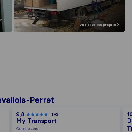
Voir tous les projets
vallois-Perret
9,8
1
193
My Transport
D
T
Courbevoie