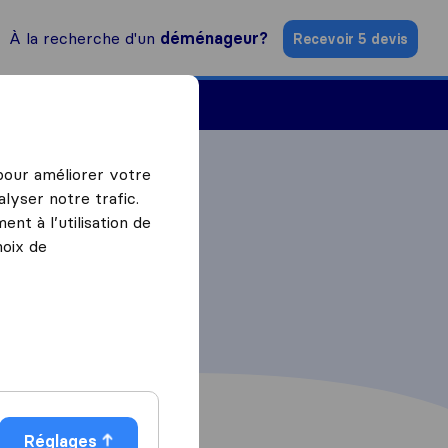
À la recherche d'un
déménageur?
Recevoir 5 devis
Trouver un déménageur
 pour améliorer votre
lyser notre trafic.
nt à l’utilisation de
hoix de
Réglages