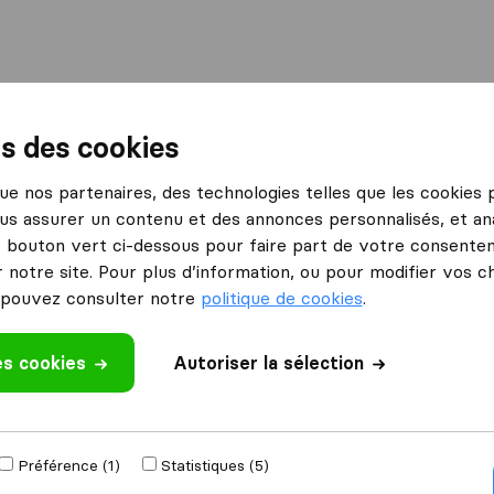
International
Déménagement maritime
Services
ns des cookies
vallois-Perret
Tradition Demenagement Levallois-Perret.
 que nos partenaires, des technologies telles que les cookies
us assurer un contenu et des annonces personnalisés, et ana
ment
le bouton vert ci-dessous pour faire part de votre consenteme
 notre site. Pour plus d’information, ou pour modifier vos c
pouvez consulter notre
politique de cookies
.
opérationnelle.
déménagement ?
es cookies
Autoriser la sélection
Préférence (1)
Statistiques (5)