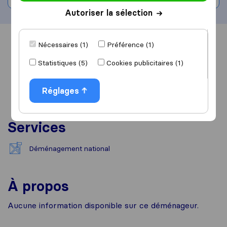
Autoriser la sélection
Vue d'ensemble
Avis
Sources
Nécessaires (1)
Préférence (1)
Statistiques (5)
Cookies publicitaires (1)
Réglages
Services
Déménagement national
À propos
Aucune information disponible sur ce déménageur.