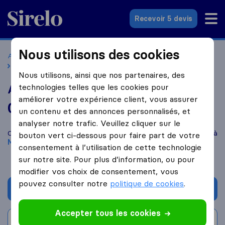
Sirelo.fr
Recevoir 5 devis
Nous utilisons des cookies
Accueil
Déménageurs France
Déménageurs Montpellier
ADM Déménagement
Nous utilisons, ainsi que nos partenaires, des
technologies telles que les cookies pour
ADM Déménagement
améliorer votre expérience client, vous assurer
0,0
basé sur
0
un contenu et des annonces personnalisés, et
avis Sirelo et Google
i
analyser notre trafic. Veuillez cliquer sur le
Comparez ADM Déménagement avec d'autres
déménageurs
à
bouton vert ci-dessous pour faire part de votre
Montpellier
consentement à l’utilisation de cette technologie
sur notre site. Pour plus d’information, ou pour
modifier vos choix de consentement, vous
pouvez consulter notre
politique de cookies
.
Demander un devis
Accepter tous les cookies
Rédiger un avis