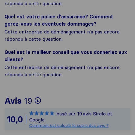
répondu à cette question.
Quel est votre police d'assurance? Comment
gérez-vous les éventuels dommages?
Cette entreprise de déménagement n'a pas encore
répondu à cette question.
Quel est le meilleur conseil que vous donneriez aux
clients?
Cette entreprise de déménagement n'a pas encore
répondu à cette question.
Pour vous donner une idée
Avis
19
Sirelo n'est pas responsa
basé sur
19
avis Sirelo et
Tous les avis recueillis a
10,0
Google
Comment est calculé le score des avis ?