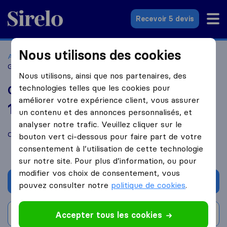
Sirelo.fr
Recevoir 5 devis
Nous utilisons des cookies
Accueil
Déménageurs France
Déménageurs Nice
Gertosio
Nous utilisons, ainsi que nos partenaires, des
technologies telles que les cookies pour
Gertosio
améliorer votre expérience client, vous assurer
10,0
basé sur
19
un contenu et des annonces personnalisés, et
avis Sirelo et Google
i
analyser notre trafic. Veuillez cliquer sur le
Comparez Gertosio avec d'autres
déménageurs
à
Nice
bouton vert ci-dessous pour faire part de votre
consentement à l’utilisation de cette technologie
sur notre site. Pour plus d’information, ou pour
modifier vos choix de consentement, vous
Demander un devis
pouvez consulter notre
politique de cookies
.
Rédiger un avis
Accepter tous les cookies