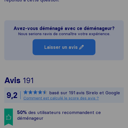
Avez-vous déménagé avec ce déménageur?
Nous serions ravis de connaître votre expérience.
Laisser un avis
Pour vous donner une idée 
Avis
191
Sirelo n'est pas responsabl
basé sur
191
avis Sirelo et Google
9,2
Tous les avis recueillis aup
Comment est calculé le score des avis ?
50%
des utilisateurs recommandent ce
déménageur