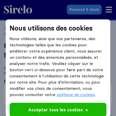
Sirelo.fr
Recevoir 5 devis
Nous utilisons des cookies
Accueil
Déménageurs France
Déménageurs Noisy-le-
Sec
Bmplus Déménagement
Nous utilisons, ainsi que nos partenaires, des
Bmplus Déménagement
technologies telles que les cookies pour
améliorer votre expérience client, vous assurer
9,2
basé sur
191
un contenu et des annonces personnalisés, et
avis Sirelo et Google
i
analyser notre trafic. Veuillez cliquer sur le
Comparez Bmplus Déménagement avec d'autres
bouton vert ci-dessous pour faire part de votre
déménageurs
à
Noisy-le-Sec
consentement à l’utilisation de cette technologie
Ce que disent les clients
sur notre site. Pour plus d’information, ou pour
modifier vos choix de consentement, vous
Déménagement rapide (1)
pouvez consulter notre
politique de cookies
.
Ne respecte pas les termes du contrat (1)
Accepter tous les cookies