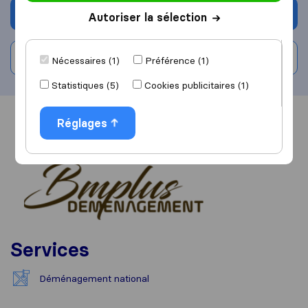
Demander un devis
Autoriser la sélection
Rédiger un avis
Nécessaires (1)
Préférence (1)
Statistiques (5)
Cookies publicitaires (1)
Vue d'ensemble
Réglages
Avis
Sources
Services
Déménagement national