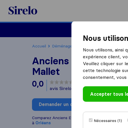
Sirelo.fr
Déménager en France
Nous utiliso
Accueil
Déménageurs France
Déménageurs O
Nous utilisons, ainsi
expérience client, vo
Anciens Etablisseme
Veuillez cliquer sur 
Mallet
cette technologie sur
consentement, vous 
0,0
basé sur
0
avis Sirelo et Google
i
Accepter tous l
Demander un devis
Rédiger
Comparez Anciens Etablissements Mallet avec d'a
Nécessaires (1)
à
Orléans