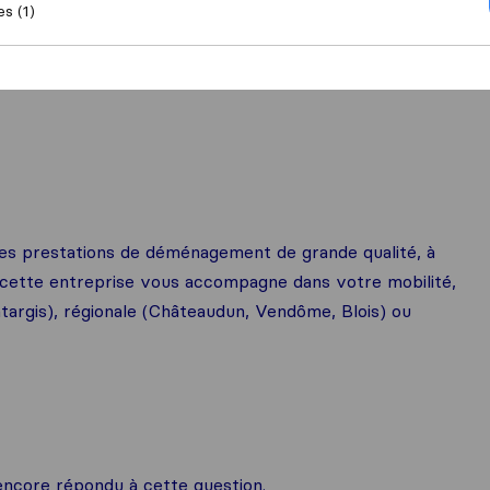
es (1)
s prestations de déménagement de grande qualité, à
, cette entreprise vous accompagne dans votre mobilité,
ntargis), régionale (Châteaudun, Vendôme, Blois) ou
ncore répondu à cette question.