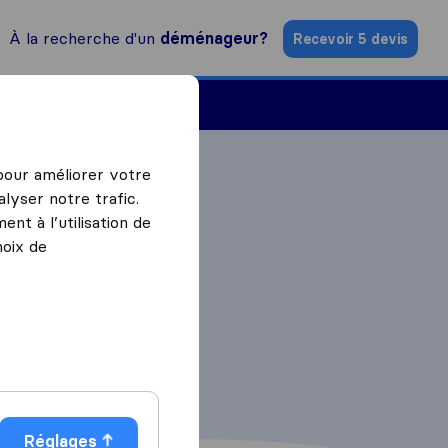
À la recherche d'un
déménageur?
Recevoir 5 devis
Trouver un déménageur
 pour améliorer votre
lyser notre trafic.
nt à l’utilisation de
hoix de
Réglages