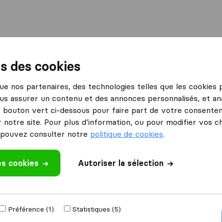
International
Déménagement maritime
Services
ns des cookies
rleans
Anciens Etablissements Mallet
 que nos partenaires, des technologies telles que les cookies
us assurer un contenu et des annonces personnalisés, et ana
nts
le bouton vert ci-dessous pour faire part de votre consenteme
 notre site. Pour plus d’information, ou pour modifier vos c
pouvez consulter notre
politique de cookies
.
es cookies
Autoriser la sélection
 un avis
utres
déménageurs
Préférence (1)
Statistiques (5)