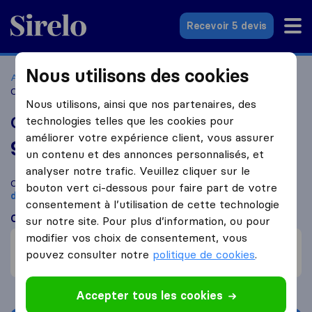
Sirelo.fr
Recevoir 5 devis
Nous utilisons des cookies
Accueil
Déménageurs France
Déménageurs Perpignan
CST Les déménageurs de père en fils
Nous utilisons, ainsi que nos partenaires, des
CST Les déménageurs de père en fils
technologies telles que les cookies pour
améliorer votre expérience client, vous assurer
9,9
basé sur
107
un contenu et des annonces personnalisés, et
avis Sirelo et Google
i
analyser notre trafic. Veuillez cliquer sur le
Comparez CST Les déménageurs de père en fils avec d'autres
bouton vert ci-dessous pour faire part de votre
déménageurs
à
Perpignan
consentement à l’utilisation de cette technologie
Ce que disent les clients
sur notre site. Pour plus d’information, ou pour
modifier vos choix de consentement, vous
Professionnel (1)
pouvez consulter notre
politique de cookies
.
Aide (1)
Accepter tous les cookies