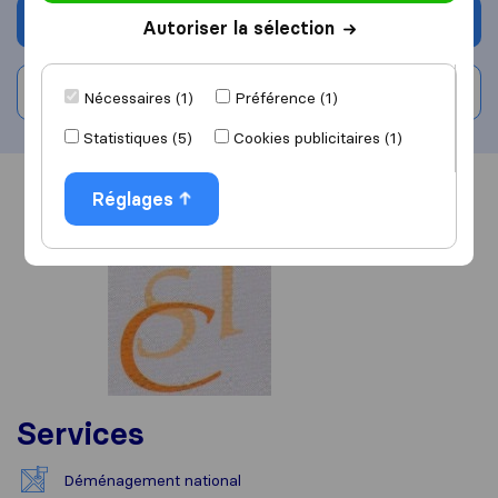
Demander un devis
Autoriser la sélection
Rédiger un avis
Nécessaires (1)
Préférence (1)
Statistiques (5)
Cookies publicitaires (1)
Vue d'ensemble
Avis
Sources
Réglages
Services
Déménagement national