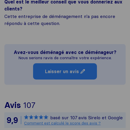
Quel est le meilleur conseil que vous donneriez aux
clients?
Cette entreprise de déménagement n'a pas encore
répondu à cette question.
Avez-vous déménagé avec ce déménageur?
Nous serions ravis de connaître votre expérience.
Laisser un avis
Pour vous donner une idée 
Avis
107
Sirelo n'est pas responsab
basé sur
107
avis Sirelo et Google
9,9
Tous les avis recueillis aup
Comment est calculé le score des avis ?