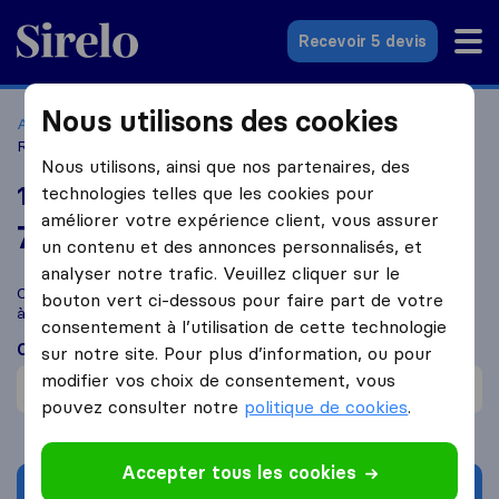
Sirelo.fr
Recevoir 5 devis
Nous utilisons des cookies
Accueil
Déménageurs France
Déménageurs Rennes
15
Rue de la Retardais
Nous utilisons, ainsi que nos partenaires, des
15 Rue de la Retardais
technologies telles que les cookies pour
améliorer votre expérience client, vous assurer
7,7
basé sur
1
un contenu et des annonces personnalisés, et
avis Sirelo et Google
i
analyser notre trafic. Veuillez cliquer sur le
Comparez 15 Rue de la Retardais avec d'autres
déménageurs
bouton vert ci-dessous pour faire part de votre
à
Rennes
consentement à l’utilisation de cette technologie
Ce que disent les clients
sur notre site. Pour plus d’information, ou pour
modifier vos choix de consentement, vous
Flexible (1)
pouvez consulter notre
politique de cookies
.
Accepter tous les cookies
Demander un devis