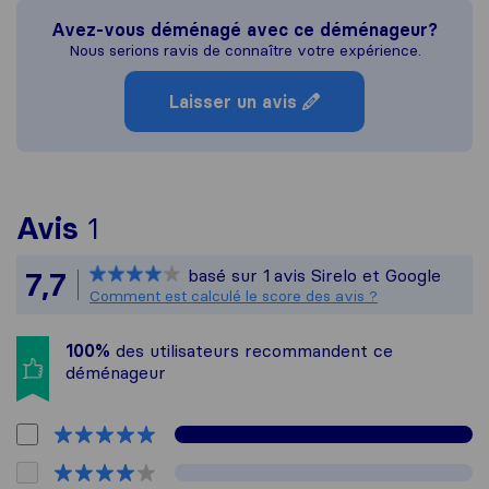
Avez-vous déménagé avec ce déménageur?
Nous serions ravis de connaître votre expérience.
Laisser un avis
Pour vous donner une idée pl
Avis
1
Sirelo n'est pas responsable 
basé sur
1
avis Sirelo et Google
7,7
Tous les avis recueillis auprè
Comment est calculé le score des avis ?
100%
des utilisateurs recommandent ce
déménageur