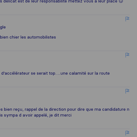
 délicat est de leur responsabilité mettez vous à leur place 🙃
gle
bien chier les automobilistes
 d’accélérateur se serait top…..une calamité sur la route
bien reçu, rappel de la direction pour dire que ma candidature n
is sympa d avoir appelé, je dit merci