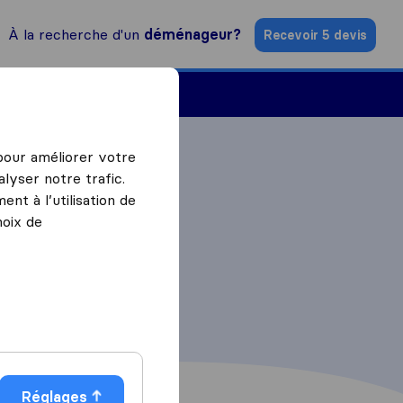
À la recherche d'un
déménageur?
Recevoir 5 devis
Trouver un déménageur
 pour améliorer votre
lyser notre trafic.
nt à l’utilisation de
hoix de
Réglages