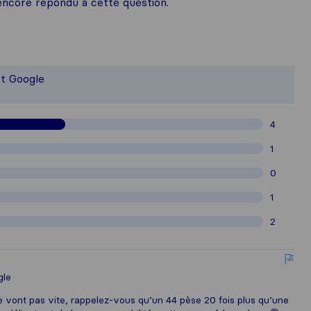
ncore répondu à cette question.
une idée plus complète de la réputat
responsable des normes de publication
et Google
eillis auprès des utilisateurs de Sirel
4
1
0
1
2
gle
 vont pas vite, rappelez-vous qu’un 44 pèse 20 fois plus qu’une