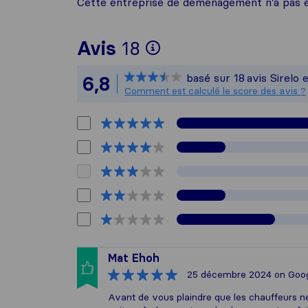
Cette entreprise de déménagement n'a pas e
Pour vous donner 
Avis
18
Sirelo n'est pas 
basé sur
18
avis Sirelo 
6,8
Tous les avis recu
Comment est calculé le score des avis ?
Mat Ehoh
25 décembre 2024
on Goo
Avant de vous plaindre que les chauffeurs ne