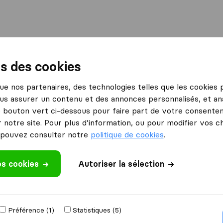
International
Déménagement maritime
Services
ns des cookies
int-Dizier
Transports Contignon
 que nos partenaires, des technologies telles que les cookies
us assurer un contenu et des annonces personnalisés, et ana
n
le bouton vert ci-dessous pour faire part de votre consenteme
 notre site. Pour plus d’information, ou pour modifier vos c
pouvez consulter notre
politique de cookies
.
es cookies
 un avis
Autoriser la sélection
énageurs
à
Saint-
Préférence (1)
Statistiques (5)