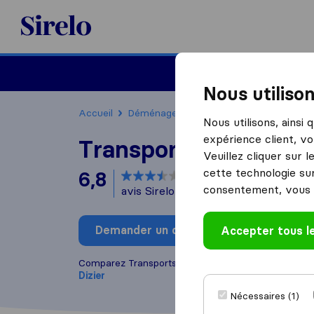
Sirelo.fr
Déménager en France
Nous utiliso
Accueil
Déménageurs France
Déménageurs Sa
Nous utilisons, ainsi
expérience client, vo
Transports Contigno
Veuillez cliquer sur 
cette technologie sur
6,8
basé sur
18
consentement, vous 
avis Sirelo et Google
i
Demander un devis
Accepter tous l
Rédiger
Comparez Transports Contignon avec d'autres
dém
Dizier
Nécessaires (1)