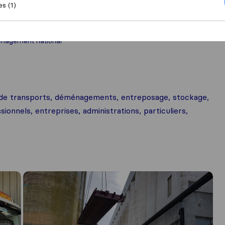
es (1)
nagement national
de transports, déménagements, entreposage, stockage,
onnels, entreprises, administrations, particuliers,