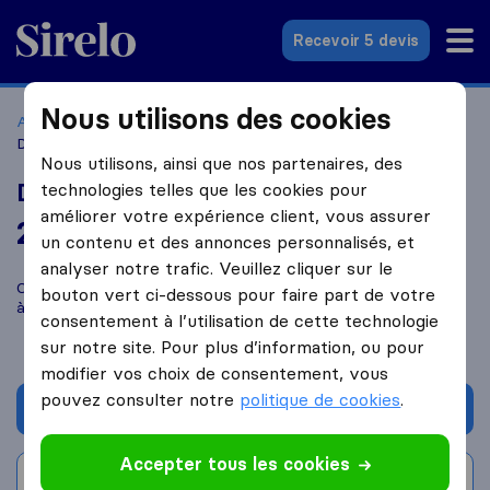
Sirelo.fr
Recevoir 5 devis
Nous utilisons des cookies
Accueil
Déménageurs France
Déménageurs Tours
Déménageurs français
Nous utilisons, ainsi que nos partenaires, des
Déménageurs français
technologies telles que les cookies pour
améliorer votre expérience client, vous assurer
2,0
basé sur
1
un contenu et des annonces personnalisés, et
avis Sirelo et Google
i
analyser notre trafic. Veuillez cliquer sur le
Comparez Déménageurs français avec d'autres
déménageurs
bouton vert ci-dessous pour faire part de votre
à
Tours
consentement à l’utilisation de cette technologie
sur notre site. Pour plus d’information, ou pour
modifier vos choix de consentement, vous
pouvez consulter notre
politique de cookies
.
Demander un devis
Accepter tous les cookies
Rédiger un avis