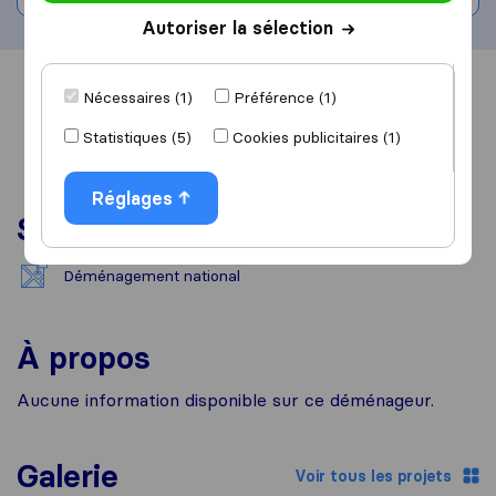
Autoriser la sélection
Vue d'ensemble
Avis
Sources
Nécessaires (1)
Préférence (1)
Statistiques (5)
Cookies publicitaires (1)
Réglages
Services
Déménagement national
À propos
Aucune information disponible sur ce déménageur.
Galerie
Voir tous les projets