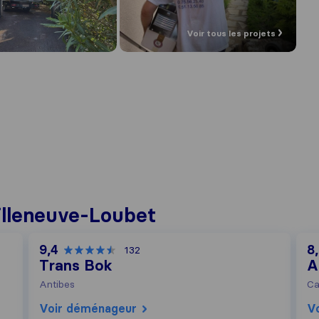
Voir tous les projets
lleneuve-Loubet
9,4
8
132
Trans Bok
A
Antibes
Ca
Voir déménageur
V