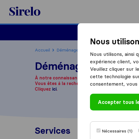
Sirelo.fr
Déménager en France
Nous utiliso
Accueil
Déménageurs France
Déménageurs Vi
Nous utilisons, ainsi
expérience client, vo
Déménagement Dabov
Veuillez cliquer sur 
cette technologie sur
À notre connaissance, cette société n'est plus 
Vous êtes à la recherche d'une entreprise de 
consentement, vous 
Cliquez
ici
.
Accepter tous l
Services
Nécessaires (1)