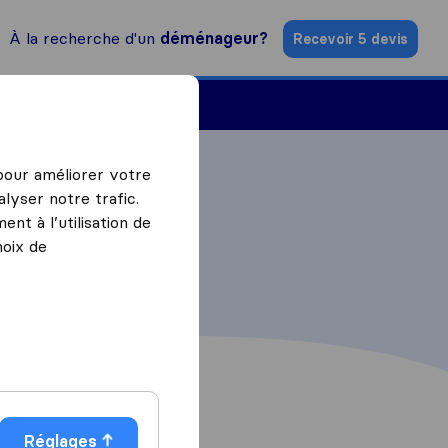
À la recherche d'un
déménageur?
Recevoir 5 devis
Trouver un déménageur
 pour améliorer votre
lyser notre trafic.
nt à l’utilisation de
hoix de
Réglages