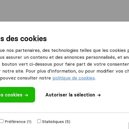
International
Déménagement maritime
Services
ns des cookies
lleneuve-Loubet
Déménagement Daboville D
 que nos partenaires, des technologies telles que les cookies
us assurer un contenu et des annonces personnalisés, et ana
ille D
le bouton vert ci-dessous pour faire part de votre consenteme
 notre site. Pour plus d’information, ou pour modifier vos c
opérationnelle.
déménagement ?
pouvez consulter notre
politique de cookies
.
es cookies
Autoriser la sélection
Préférence (1)
Statistiques (5)