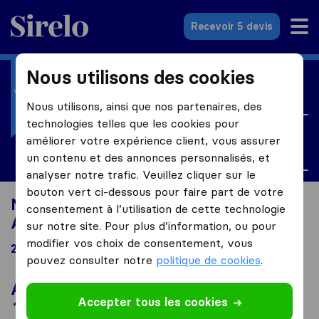
Sirelo.fr
Recevoir 5 devis
Nous utilisons des cookies
Je déménage vers
France
Nous utilisons, ainsi que nos partenaires, des
technologies telles que les cookies pour
Je cherche
améliorer votre expérience client, vous assurer
Assurance santé
un contenu et des annonces personnalisés, et
analyser notre trafic. Veuillez cliquer sur le
bouton vert ci-dessous pour faire part de votre
Moving en France à la recherche de
consentement à l’utilisation de cette technologie
Assurance santé
sur notre site. Pour plus d’information, ou pour
modifier vos choix de consentement, vous
21 résultats
pouvez consulter notre
politique de cookies
.
A la Une
Accepter tous les cookies
*Sponsorisé