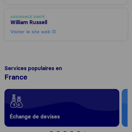
ASSURANCE SANTÉ
William Russell
Visiter le site web
Services populaires en
France
Échange de devises
A