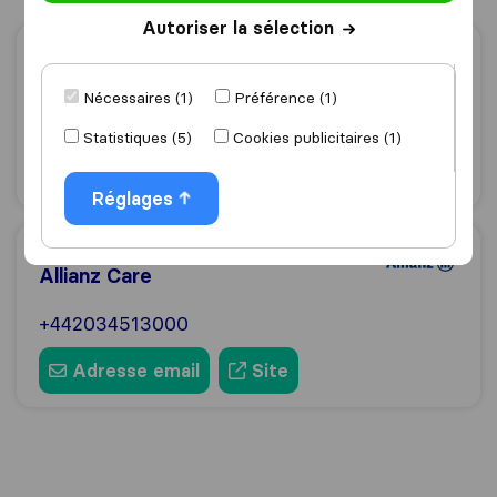
Autoriser la sélection
ASSURANCE SANTé
Pacific Prime
Nécessaires (1)
Préférence (1)
+852 2588 0190
Statistiques (5)
Cookies publicitaires (1)
Adresse email
Site
Réglages
ASSURANCE SANTé
Allianz Care
+442034513000
Adresse email
Site