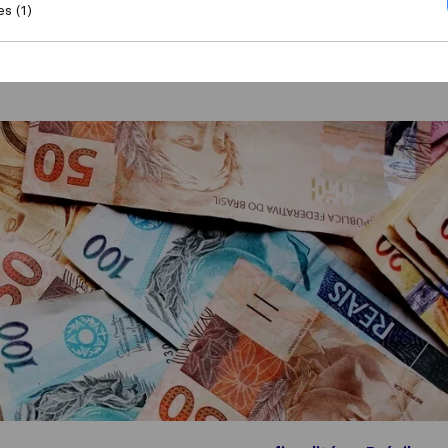
es (1)
s impôts au Brésil