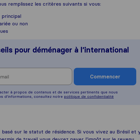
us remplissez les critères suivants si vous:
 principal
ariée ou non
ques
eils pour déménager à l’international
Commencer
tacter à propos de contenus et de services pertinents que nous
s d’informations, consultez notre
politique de confidentialité
t basé sur le statut de résidence. Si vous vivez au Brésil et 
permis de travail vous devrez payer l’impôt sur le revenu