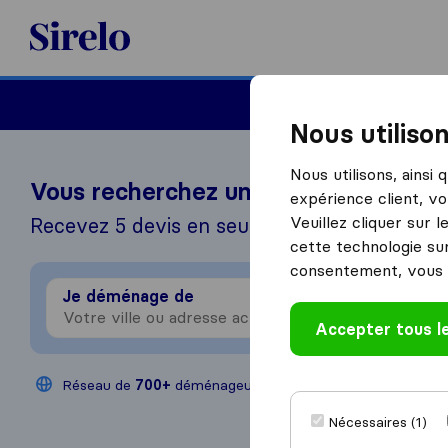
Sirelo.fr
Déménager en France
Nous utiliso
Nous utilisons, ainsi
Vous recherchez un déménageur?
expérience client, vo
Veuillez cliquer sur 
Recevez 5 devis en seulement 3 étapes
cette technologie sur
consentement, vous 
Je déménage de
Je 
Accepter tous l
Réseau de
700+
déménageurs
200,000
déménag
Nécessaires (1)