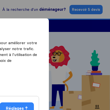
À la recherche d'un
déménageur?
Recevoir 5 devis
Trouver un déménageur
 pour améliorer votre
lyser notre trafic.
nt à l’utilisation de
hoix de
ratuits
Réglages