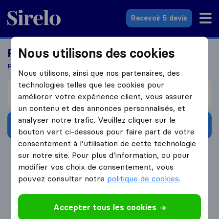
Sirelo.fr
Recevoir 5 devis
Nous utilisons des cookies
Prêts à déménager à l'étranger?
Recevez 5 devis en seulement 3 étapes
Nous utilisons, ainsi que nos partenaires, des
technologies telles que les cookies pour
Je déménage de
améliorer votre expérience client, vous assurer
un contenu et des annonces personnalisés, et
analyser notre trafic. Veuillez cliquer sur le
Obtenir devis gratuits
bouton vert ci-dessous pour faire part de votre
consentement à l’utilisation de cette technologie
4.3
793 Avis Google
sur notre site. Pour plus d’information, ou pour
modifier vos choix de consentement, vous
pouvez consulter notre
politique de cookies
.
Accepter tous les cookies