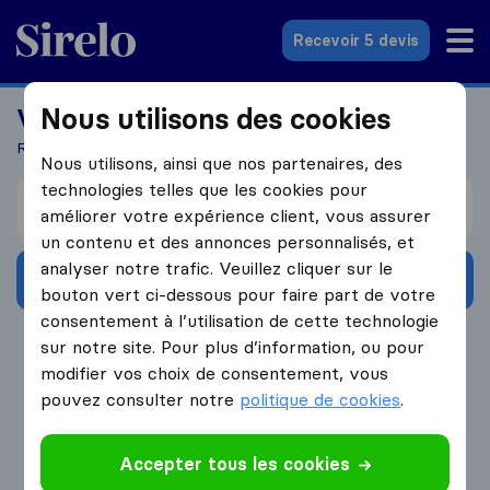
Sirelo.fr
Recevoir 5 devis
Nous utilisons des cookies
Vous recherchez un déménageur?
Recevez 5 devis en seulement 3 étapes
Nous utilisons, ainsi que nos partenaires, des
technologies telles que les cookies pour
Je déménage de
améliorer votre expérience client, vous assurer
un contenu et des annonces personnalisés, et
analyser notre trafic. Veuillez cliquer sur le
Obtenir devis gratuits
bouton vert ci-dessous pour faire part de votre
consentement à l’utilisation de cette technologie
4.3
793 Avis Google
sur notre site. Pour plus d’information, ou pour
modifier vos choix de consentement, vous
pouvez consulter notre
politique de cookies
.
Accepter tous les cookies