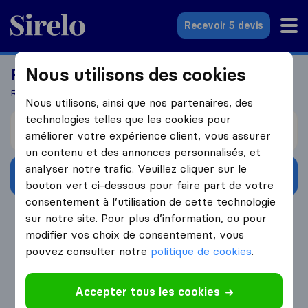
Sirelo.fr
Recevoir 5 devis
Nous utilisons des cookies
Prêts à déménager à l'étranger?
Recevez 5 devis en seulement 3 étapes
Nous utilisons, ainsi que nos partenaires, des
technologies telles que les cookies pour
Je déménage de
améliorer votre expérience client, vous assurer
un contenu et des annonces personnalisés, et
analyser notre trafic. Veuillez cliquer sur le
Obtenir devis gratuits
bouton vert ci-dessous pour faire part de votre
consentement à l’utilisation de cette technologie
4.3
793 Avis Google
sur notre site. Pour plus d’information, ou pour
modifier vos choix de consentement, vous
pouvez consulter notre
politique de cookies
.
Accepter tous les cookies