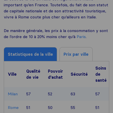
important qu’en France. Toutefois, du fait de son statut
de capitale nationale et de son attractivité touristique,
vivre à Rome coute plus cher qu’ailleurs en Italie.
De manière générale, les prix à la consommation y sont
de l’ordre de 10 à 20% moins cher qu’à
Paris
.
Statistiques de la ville
Prix par ville
Soins
Qualité
Pouvoir
Ville
Sécurité
de
de vie
d'achat
santé
Milan
57
52
63
57
Rome
51
50
55
51