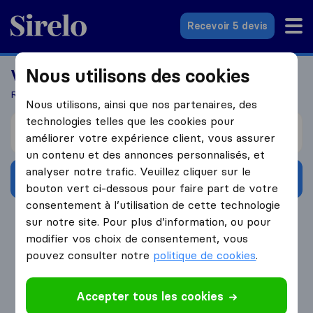
Sirelo.fr
Recevoir 5 devis
Nous utilisons des cookies
Vous recherchez un déménageur?
Recevez 5 devis en seulement 3 étapes
Nous utilisons, ainsi que nos partenaires, des
technologies telles que les cookies pour
Je déménage de
améliorer votre expérience client, vous assurer
un contenu et des annonces personnalisés, et
analyser notre trafic. Veuillez cliquer sur le
Obtenir devis gratuits
bouton vert ci-dessous pour faire part de votre
consentement à l’utilisation de cette technologie
4.3
793 Avis Google
sur notre site. Pour plus d’information, ou pour
modifier vos choix de consentement, vous
pouvez consulter notre
politique de cookies
.
Accepter tous les cookies