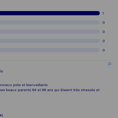
1
0
0
0
0
lo
ncieux polis et bienveillants.
s beaux-parents 84 et 88 ans qui étaient très stressés et
e)