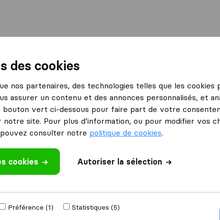
International
Déménagement maritime
Services
ns des cookies
nglet
Desse Aux Garde de l'Adour
 que nos partenaires, des technologies telles que les cookies
us assurer un contenu et des annonces personnalisés, et ana
l'Adour
Ce que disent les clients
le bouton vert ci-dessous pour faire part de votre consenteme
Professionnel (1)
 notre site. Pour plus d’information, ou pour modifier vos c
pouvez consulter notre
politique de cookies
.
es cookies
 un avis
Autoriser la sélection
res
déménageurs
à
Préférence (1)
Statistiques (5)