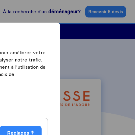
À la recherche d'un
déménageur?
Recevoir 5 devis
Trouver un déménageur
 pour améliorer votre
lyser notre trafic.
nt à l’utilisation de
hoix de
15 rue des Roses
64600
Anglet
Réglages