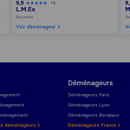
9,9
9
73
L.M.Ex
M
Bayonne
Ba
Voir déménageur
V
Déménageurs
nagement
Déménageurs Paris
ménagement
Déménageurs Lyon
déménagement
Déménageurs Bordeaux
ns déménageurs
Déménageurs France