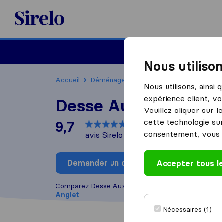
Sirelo.fr
Déménager en France
Nous utiliso
Accueil
Déménageurs France
Déménageurs A
Nous utilisons, ainsi
expérience client, vo
Desse Aux Garde de 
Veuillez cliquer sur 
cette technologie sur
9,7
basé sur
47
consentement, vous 
avis Sirelo et Google
i
Demander un devis
Accepter tous l
Rédiger
Comparez Desse Aux Garde de l'Adour avec d'aut
Anglet
Nécessaires (1)