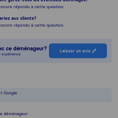
ncore répondu à cette question.
eriez aux clients?
ncore répondu à cette question.
ec ce déménageur?
Laisser un avis
e expérience.
e idée plus complète de la réputatio
sponsable des normes de publication d
et Google
llis auprès des utilisateurs de Sirelo 
ce déménageur