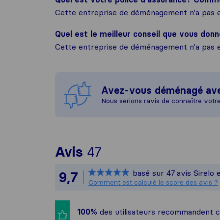
Cette entreprise de déménagement n'a pas e
Quel est le meilleur conseil que vous donn
Cette entreprise de déménagement n'a pas e
Avez-vous déménagé av
Nous serions ravis de connaître votr
Pour vous donner un
Avis
47
Sirelo n'est pas re
basé sur
47
avis Sirelo 
9,7
Tous les avis recuei
Comment est calculé le score des avis ?
100%
des utilisateurs recommandent 