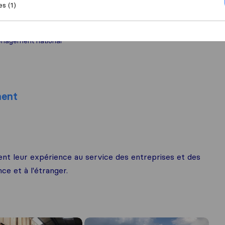
es (1)
nagement national
ment
 leur expérience au service des entreprises et des
e et à l'étranger.