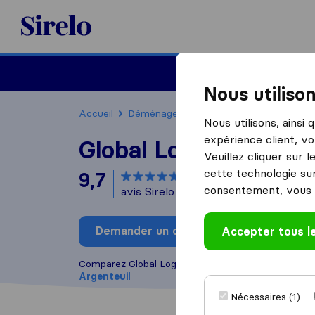
Sirelo.fr
Déménager en France
Nous utiliso
Accueil
Déménageurs France
Déménageurs Ar
Nous utilisons, ainsi
expérience client, vo
Global Logistique Se
Veuillez cliquer sur 
cette technologie sur
9,7
basé sur
73
consentement, vous 
avis Sirelo et Google
i
Demander un devis
Accepter tous l
Rédiger
Comparez Global Logistique Services avec d'autre
Argenteuil
Nécessaires (1)