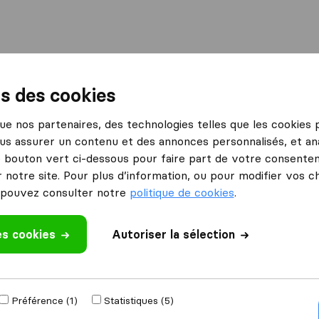
International
Déménagement maritime
Services
ns des cookies
genteuil
Global Logistique Services
 que nos partenaires, des technologies telles que les cookies
us assurer un contenu et des annonces personnalisés, et ana
rvices
Ce que disent les clients
le bouton vert ci-dessous pour faire part de votre consenteme
Professionnel (2)
 notre site. Pour plus d’information, ou pour modifier vos c
Prix (1)
pouvez consulter notre
politique de cookies
.
Organisation (1)
es cookies
 un avis
Autoriser la sélection
s
déménageurs
à
Préférence (1)
Statistiques (5)