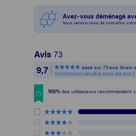
Avez-vous déménagé av
Nous serions ravis de connaître votr
Pour vous donner un
Avis
73
Sirelo n'est pas re
basé sur
73
avis Sirelo 
9,7
Tous les avis recuei
Comment est calculé le score des avis ?
100%
des utilisateurs recommandent 