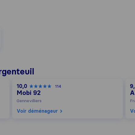
genteuil
10,0
9
114
Mobi 92
A
Gennevilliers
Fr
Voir déménageur
V