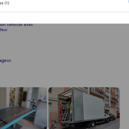
es (1)
ion véhicule avec
feur
ageur.