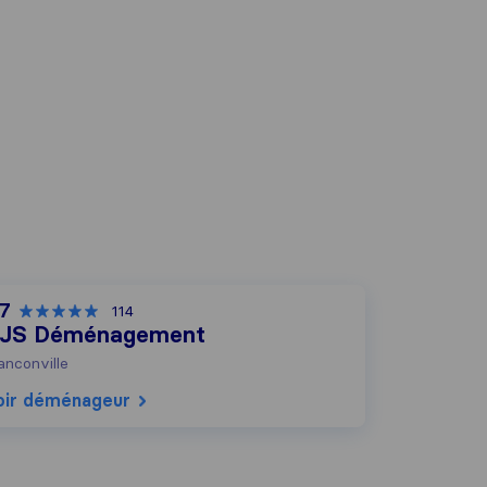
,7
114
JS Déménagement
anconville
oir déménageur