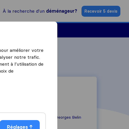
À la recherche d'un
déménageur?
Recevoir 5 devis
Trouver un déménageur
 pour améliorer votre
lyser notre trafic.
nt à l’utilisation de
hoix de
65 Rue Antonin Georges Belin
95100
Argenteuil
Réglages