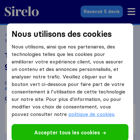
Sirelo.fr
Recevoir 5 devis
Nous utilisons des cookies
Accueil
Déménageurs France
Déménageurs Argenteuil
T-T Déménagements Livraisons
Nous utilisons, ainsi que nos partenaires, des
technologies telles que les cookies pour
T-T Déménagements Livraisons
améliorer votre expérience client, vous assurer
9,0
basé sur
29
un contenu et des annonces personnalisés, et
avis Sirelo et Google
i
analyser notre trafic. Veuillez cliquer sur le
Comparez T-T Déménagements Livraisons avec d'autres
bouton vert ci-dessous pour faire part de votre
déménageurs
à
Argenteuil
consentement à l’utilisation de cette technologie
Ce que disent les clients
sur notre site. Pour plus d’information, ou pour
modifier vos choix de consentement, vous
Professionnel (1)
pouvez consulter notre
politique de cookies
.
Amical (1)
Communication (1)
Accepter tous les cookies