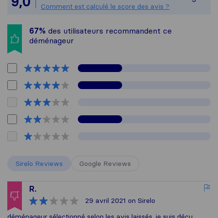
9,0
Tous les avis recueillis aupr
Comment est calculé le score des avis ?
67%
des utilisateurs recommandent ce
déménageur
Sirelo Reviews
Google Reviews
R.
29 avril 2021
on Sirelo
déménageur sélectionné selon les avis laissés. je suis déçu,