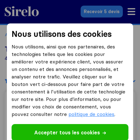
Sirelo.fr
Recevoir 5 devis
Nous utilisons des cookies
Accueil
Déménageurs France
Déménageurs Aurillac
Nous utilisons, ainsi que nos partenaires, des
Top 10 déménageurs à Aurillac
technologies telles que les cookies pour
4 déménageurs trouvés à Aurillac
améliorer votre expérience client, vous assurer
un contenu et des annonces personnalisés, et
analyser notre trafic. Veuillez cliquer sur le
Filtres
Trier par :
bouton vert ci-dessous pour faire part de votre
consentement à l’utilisation de cette technologie
sur notre site. Pour plus d’information, ou pour
Les déménageurs bretons Aurillac - Servieres Claude
modifier vos choix de consentement, vous
pouvez consulter notre
politique de cookies
.
9,4
43
Accepter tous les cookies
Les déménageurs bretons Aurillac -