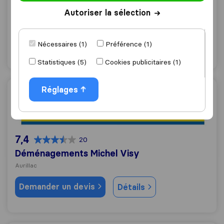
Servieres Claude
Autoriser la sélection
Arpajon-sur-Cère
Demander un devis
Détails
Nécessaires (1)
Préférence (1)
Statistiques (5)
Cookies publicitaires (1)
Réglages
Déménagements Michel Visy
7,4
20
Déménagements Michel Visy
Aurillac
Demander un devis
Détails