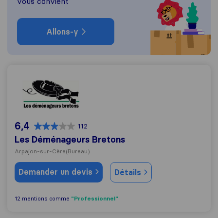
vous convient
Allons-y
Les Déménageurs Bretons
6,4
112
Les Déménageurs Bretons
Arpajon-sur-Cère
(Bureau)
Demander un devis
Détails
"Professionnel"
12 mentions comme