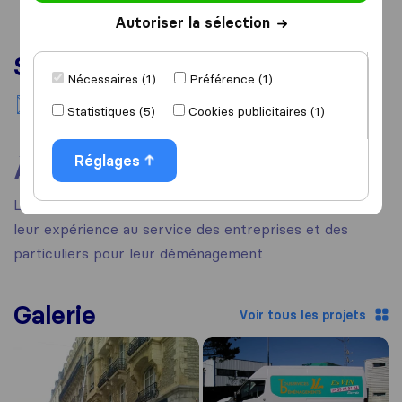
Autoriser la sélection
Services
Nécessaires (1)
Préférence (1)
Déménagement national
Statistiques (5)
Cookies publicitaires (1)
Réglages
À propos
Les équipes de Touservices Déménagements mettent
leur expérience au service des entreprises et des
particuliers pour leur déménagement
Galerie
Voir tous les projets