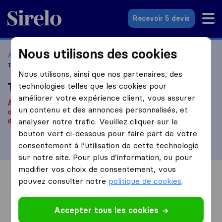
Sirelo.fr
Recevoir 5 devis
Nous utilisons des cookies
Accueil
Déménageurs France
Déménageurs Biarritz
Touservices Déménagements
Nous utilisons, ainsi que nos partenaires, des
Touservices Déménagements
technologies telles que les cookies pour
améliorer votre expérience client, vous assurer
À notre connaissance, cette société n'est plus
un contenu et des annonces personnalisés, et
opérationnelle.
Vous êtes à la recherche d'une entreprise
de déménagement ? Cliquez
analyser notre trafic. Veuillez cliquer sur le
ici
.
bouton vert ci-dessous pour faire part de votre
consentement à l’utilisation de cette technologie
sur notre site. Pour plus d’information, ou pour
modifier vos choix de consentement, vous
Vue d'ensemble
Avis
Sources
pouvez consulter notre
politique de cookies
.
Accepter tous les cookies