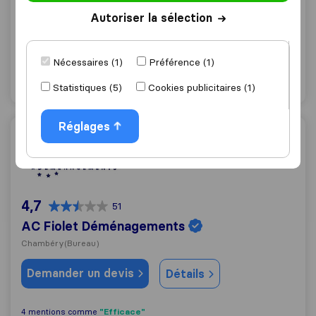
Chambery
Autoriser la sélection
Demander un devis
Détails
Nécessaires (1)
Préférence (1)
"Professionnel"
1 mentions comme
Statistiques (5)
Cookies publicitaires (1)
Réglages
AC Fiolet Déménagements
4,7
51
AC Fiolet Déménagements
Chambéry
(Bureau)
Demander un devis
Détails
"Efficace"
4 mentions comme