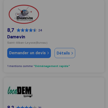
Damevin
8,7
24
Damevin
Saint-Alban-Leysse
(Bureau)
Demander un devis
Détails
"Déménagement rapide"
1 mentions comme
Locadem Rhone Alpes
8,2
31