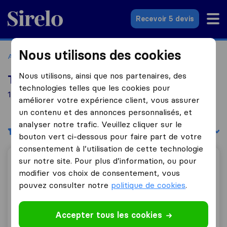
Sirelo.fr
Recevoir 5 devis
Nous utilisons des cookies
Accueil
Déménageurs France
Déménageurs Chambéry
Nous utilisons, ainsi que nos partenaires, des
Top 10 déménageurs à Chambéry
technologies telles que les cookies pour
10 déménageurs trouvés à Chambéry
améliorer votre expérience client, vous assurer
un contenu et des annonces personnalisés, et
analyser notre trafic. Veuillez cliquer sur le
Filtres
Trier par :
bouton vert ci-dessous pour faire part de votre
consentement à l’utilisation de cette technologie
sur notre site. Pour plus d’information, ou pour
France Déménagement
modifier vos choix de consentement, vous
pouvez consulter notre
politique de cookies
.
8,6
73
Accepter tous les cookies
France Déménagement