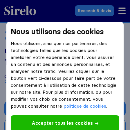
Sirelo.fr
Recevoir 5 devis
Nous utilisons des cookies
Accueil
Déménageurs France
Déménageurs Champigny-
sur-Marne
Uberdem
Nous utilisons, ainsi que nos partenaires, des
Uberdem
technologies telles que les cookies pour
améliorer votre expérience client, vous assurer
10,0
basé sur
306
un contenu et des annonces personnalisés, et
avis Sirelo et Google
i
analyser notre trafic. Veuillez cliquer sur le
Comparez Uberdem avec d'autres
déménageurs
à
bouton vert ci-dessous pour faire part de votre
Champigny-Sur-Marne
consentement à l’utilisation de cette technologie
sur notre site. Pour plus d’information, ou pour
modifier vos choix de consentement, vous
pouvez consulter notre
politique de cookies
.
Demander un devis
Accepter tous les cookies
Rédiger un avis