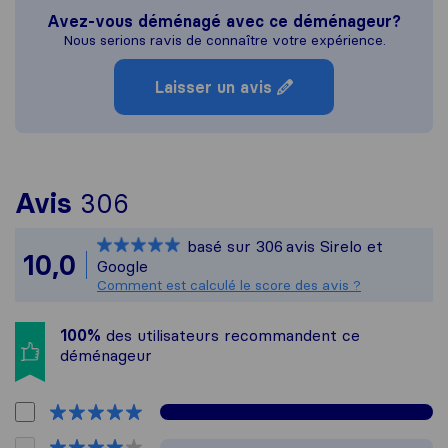
Avez-vous déménagé avec ce déménageur?
Nous serions ravis de connaître votre expérience.
Laisser un avis
Pour vous donner une idée
Avis
306
Sirelo n'est pas responsab
basé sur
306
avis Sirelo et
Tous les avis recueillis au
10,0
Google
Comment est calculé le score des avis ?
100%
des utilisateurs recommandent ce
déménageur