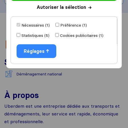
Autoriser la sélection
Vue d'ensemble
Avis
Sources
Nécessaires (1)
Préférence (1)
Statistiques (5)
Cookies publicitaires (1)
Réglages
Services
Déménagement national
À propos
Uberdem est une entreprise dédiée aux transports et
déménagements, leur service est rapide, économique
et professionnelle.