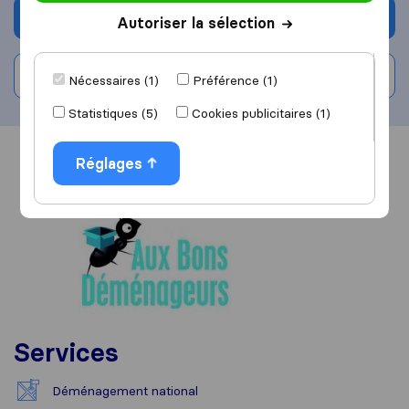
Demander un devis
Autoriser la sélection
Rédiger un avis
Nécessaires (1)
Préférence (1)
Statistiques (5)
Cookies publicitaires (1)
Vue d'ensemble
Avis
Sources
Réglages
Services
Déménagement national