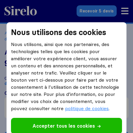
Sirelo.fr
Recevoir 5 devis
Nous utilisons des cookies
Accueil
Déménageurs France
Déménageurs Saint-Maur-
des-Fosses
Aux Bons Déménageurs
Nous utilisons, ainsi que nos partenaires, des
Aux Bons Déménageurs
technologies telles que les cookies pour
améliorer votre expérience client, vous assurer
9,8
basé sur
314
un contenu et des annonces personnalisés, et
avis Sirelo et Google
i
analyser notre trafic. Veuillez cliquer sur le
Comparez Aux Bons Déménageurs avec d'autres
bouton vert ci-dessous pour faire part de votre
déménageurs
à
Saint-Maur-des-Fossés
consentement à l’utilisation de cette technologie
Ce que disent les clients
sur notre site. Pour plus d’information, ou pour
modifier vos choix de consentement, vous
Efficace (3)
pouvez consulter notre
politique de cookies
.
Prix (1)
Accepter tous les cookies