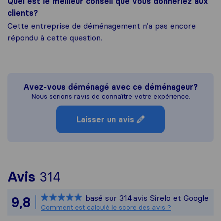
Quel est le meilleur conseil que vous donneriez aux
clients?
Cette entreprise de déménagement n'a pas encore
répondu à cette question.
Avez-vous déménagé avec ce déménageur?
Nous serions ravis de connaître votre expérience.
Laisser un avis
Pour vous donner une idée 
Avis
314
Sirelo n'est pas responsab
basé sur
314
avis Sirelo et Google
9,8
Tous les avis recueillis aup
Comment est calculé le score des avis ?