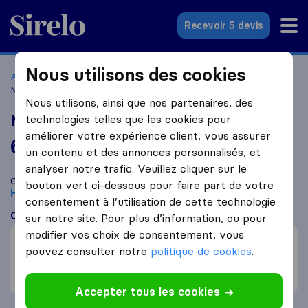
Sirelo.fr
Recevoir 5 devis
Nous utilisons des cookies
Accueil
Déménageurs France
Déménageurs Houilles
Muresan TransLoc
Nous utilisons, ainsi que nos partenaires, des
Muresan TransLoc
technologies telles que les cookies pour
améliorer votre expérience client, vous assurer
6,1
basé sur
5
un contenu et des annonces personnalisés, et
avis Sirelo et Google
i
analyser notre trafic. Veuillez cliquer sur le
Comparez Muresan TransLoc avec d'autres
déménageurs
à
bouton vert ci-dessous pour faire part de votre
Houilles
consentement à l’utilisation de cette technologie
Ce que disent les clients
sur notre site. Pour plus d’information, ou pour
modifier vos choix de consentement, vous
Professionnel (2)
pouvez consulter notre
politique de cookies
.
Déménagement rapide (1)
Ne respecte pas les termes du contrat (1)
Accepter tous les cookies