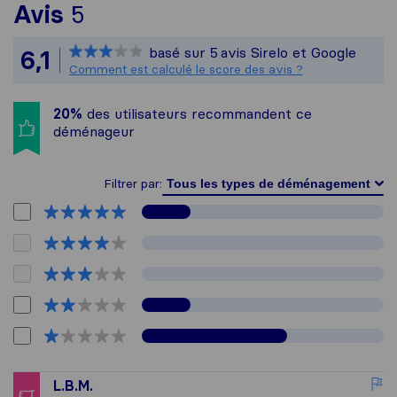
Pour vous donner une idée pl
Avis
5
Sirelo n'est pas responsable 
basé sur
5
avis Sirelo et Google
6,1
Tous les avis recueillis auprè
Comment est calculé le score des avis ?
20%
des utilisateurs recommandent ce
déménageur
Filtrer par:
L.B.M.