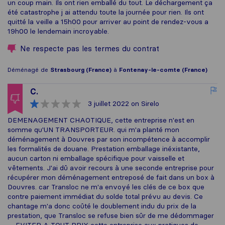
un coup main. Ils ont rien emballé du tout. Le déchargement ça
été catastrophe j ai attendu toute la journée pour rien. Ils ont
quitté la veille a 15h00 pour arriver au point de rendez-vous a
19h00 le lendemain incroyable.
Ne respecte pas les termes du contrat
Déménagé de
Strasbourg (France)
à
Fontenay-le-comte (France)
C.
3 juillet 2022
on Sirelo
DEMENAGEMENT CHAOTIQUE, cette entreprise n'est en
somme qu'UN TRANSPORTEUR. qui m'a planté mon
déménagement à Douvres par son incompétence à accomplir
les formalités de douane. Prestation emballage inéxistante,
aucun carton ni emballage spécifique pour vaisselle et
vêtements. J'ai dû avoir recours à une seconde entreprise pour
récupérer mon déménagement entreposé de fait dans un box à
Douvres. car Transloc ne m'a envoyé les clés de ce box que
contre paiement immédiat du solde total prévu au devis. Ce
chantage m'a donc coûté le doublement indu du prix de la
prestation, que Transloc se refuse bien sûr de me dédommager