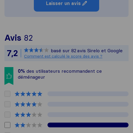
Laisser un avis
Pour vous donner une idée p
Avis
82
Sirelo n'est pas responsabl
basé sur
82
avis Sirelo et Google
7,2
Tous les avis recueillis aupr
Comment est calculé le score des avis ?
0%
des utilisateurs recommandent ce
déménageur