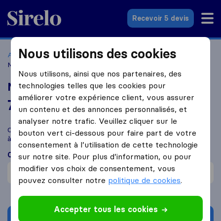
Sirelo.fr
Recevoir 5 devis
Nous utilisons des cookies
Accueil
Déménageurs France
Déménageurs Jarnages
MCT Déménagements
Nous utilisons, ainsi que nos partenaires, des
MCT Déménagements
technologies telles que les cookies pour
améliorer votre expérience client, vous assurer
7,2
basé sur
82
un contenu et des annonces personnalisés, et
avis Sirelo et Google
i
analyser notre trafic. Veuillez cliquer sur le
Comparez MCT Déménagements avec d'autres
déménageurs
bouton vert ci-dessous pour faire part de votre
à
Jarnages
consentement à l’utilisation de cette technologie
Ce que disent les clients
sur notre site. Pour plus d’information, ou pour
modifier vos choix de consentement, vous
Dommages (1)
pouvez consulter notre
politique de cookies
.
Accepter tous les cookies
Demander un devis