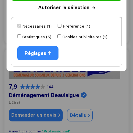
Saint-Priest-en-Jarez
Autoriser la sélection
Demander un devis
Détails
Nécessaires (1)
Préférence (1)
"Professionnel"
1 mentions comme
Statistiques (5)
Cookies publicitaires (1)
Réglages
Déménagement Beaulaigue
7,9
144
Déménagement Beaulaigue
L'Etrat
Demander un devis
Détails
"Professionnel"
4 mentions comme