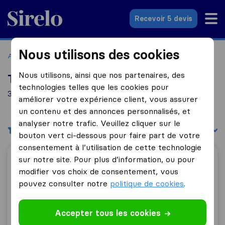
Sirelo.fr
Recevoir 5 devis
Nous utilisons des cookies
Accueil
Déménageurs France
Déménageurs L'Etrat
Nous utilisons, ainsi que nos partenaires, des
Top 10 déménageurs à L'Etrat
technologies telles que les cookies pour
3 déménageurs trouvés à L'Etrat
améliorer votre expérience client, vous assurer
un contenu et des annonces personnalisés, et
analyser notre trafic. Veuillez cliquer sur le
Filtres
Trier par :
bouton vert ci-dessous pour faire part de votre
consentement à l’utilisation de cette technologie
sur notre site. Pour plus d’information, ou pour
Rubière Déménagement
modifier vos choix de consentement, vous
pouvez consulter notre
politique de cookies
.
8,8
163
Accepter tous les cookies
Rubière Déménagement