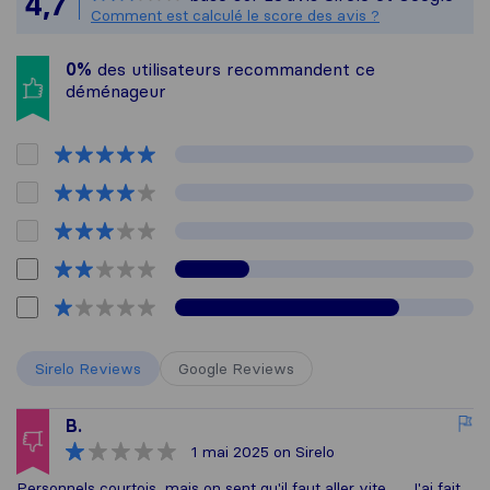
4,7
Tous les avis recueillis aupr
Comment est calculé le score des avis ?
0%
des utilisateurs recommandent ce
déménageur
Sirelo Reviews
Google Reviews
B.
1 mai 2025
on Sirelo
Personnels courtois, mais on sent qu'il faut aller vite.......J'ai fait