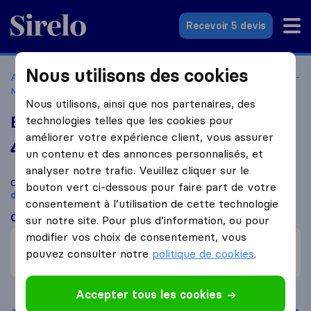
Sirelo.fr
Recevoir 5 devis
Nous utilisons des cookies
Accueil
Déménageurs France
Déménageurs La Londe-les-
Maures
Brenguier Déménagements
Nous utilisons, ainsi que nos partenaires, des
Brenguier Déménagements
technologies telles que les cookies pour
améliorer votre expérience client, vous assurer
4,7
basé sur
23
un contenu et des annonces personnalisés, et
avis Sirelo et Google
i
analyser notre trafic. Veuillez cliquer sur le
Comparez Brenguier Déménagements avec d'autres
bouton vert ci-dessous pour faire part de votre
déménageurs
à
La Londe-les-Maures
consentement à l’utilisation de cette technologie
Ce que disent les clients
sur notre site. Pour plus d’information, ou pour
modifier vos choix de consentement, vous
Prix (2)
pouvez consulter notre
politique de cookies
.
Ne prend pas soin des biens (2)
Accepter tous les cookies