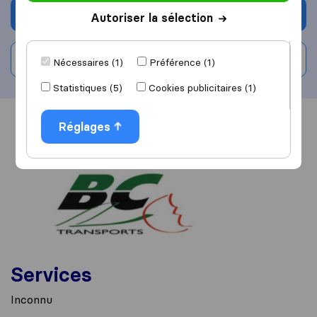
Demander un devis
Autoriser la sélection
Rédiger un avis
Nécessaires (1)
Préférence (1)
Statistiques (5)
Cookies publicitaires (1)
Vue d'ensemble
Réglages
Avis
Sources
Services
Inconnu