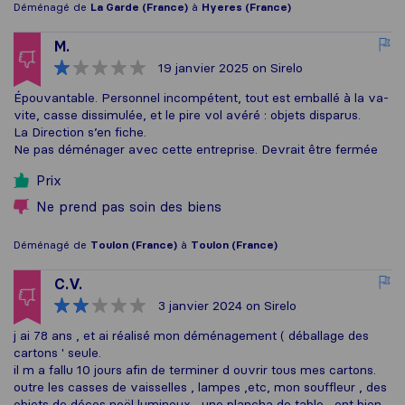
Déménagé de
La Garde (France)
à
Hyeres (France)
M.
19 janvier 2025
on Sirelo
Épouvantable. Personnel incompétent, tout est emballé à la va-
vite, casse dissimulée, et le pire vol avéré : objets disparus.
La Direction s’en fiche.
Ne pas déménager avec cette entreprise. Devrait être fermée
Prix
Ne prend pas soin des biens
Déménagé de
Toulon (France)
à
Toulon (France)
C.V.
3 janvier 2024
on Sirelo
j ai 78 ans , et ai réalisé mon déménagement ( déballage des
cartons ' seule.
il m a fallu 10 jours afin de terminer d ouvrir tous mes cartons.
outre les casses de vaisselles , lampes ,etc, mon souffleur , des
objets de décos noël lumineux , une plancha de table , ont bien