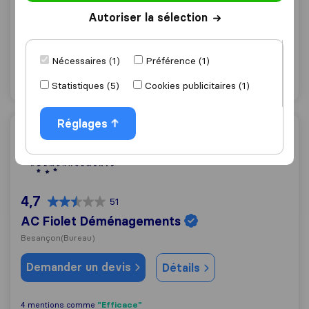
Besançon
Autoriser la sélection
Demander un devis
Détails
Nécessaires (1)
Préférence (1)
"Déménagement rapide"
1 mentions comme
Statistiques (5)
Cookies publicitaires (1)
Réglages
AC Fiolet Déménagements
4,7
51
AC Fiolet Déménagements
Besançon
(Bureau)
Demander un devis
Détails
"Efficace"
4 mentions comme