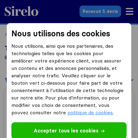
Sirelo.fr
Recevoir 5 devis
Nous utilisons des cookies
Accueil
Déménageurs France
Déménageurs La Vèze
Nous utilisons, ainsi que nos partenaires, des
Top 10 déménageurs à La Vèze
technologies telles que les cookies pour
8 déménageurs trouvés à La Vèze
améliorer votre expérience client, vous assurer
un contenu et des annonces personnalisés, et
analyser notre trafic. Veuillez cliquer sur le
Filtres
Trier par :
bouton vert ci-dessous pour faire part de votre
consentement à l’utilisation de cette technologie
sur notre site. Pour plus d’information, ou pour
Aux déménagements Voinet
modifier vos choix de consentement, vous
pouvez consulter notre
politique de cookies
.
9,5
128
Accepter tous les cookies
Aux déménagements Voinet