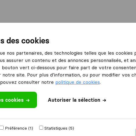
International
Déménagement maritime
Services
ns des cookies
a Wantzenau
 que nos partenaires, des technologies telles que les cookies
us assurer un contenu et des annonces personnalisés, et ana
ntzenau
le bouton vert ci-dessous pour faire part de votre consenteme
 notre site. Pour plus d’information, ou pour modifier vos c
pouvez consulter notre
politique de cookies
.
Résultats
es cookies
Autoriser la sélection
France Euro Dem
Préférence (1)
Statistiques (5)