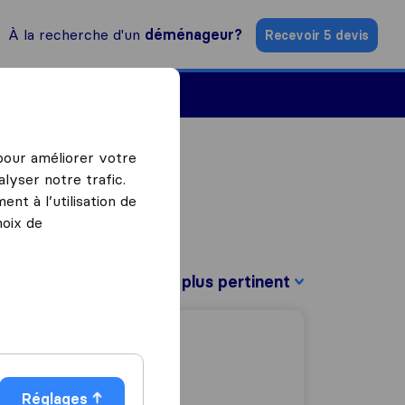
À la recherche d'un
déménageur?
Recevoir 5 devis
Trouver un déménageur
 pour améliorer votre
lyser notre trafic.
nt à l’utilisation de
hoix de
Trier par :
Réglages