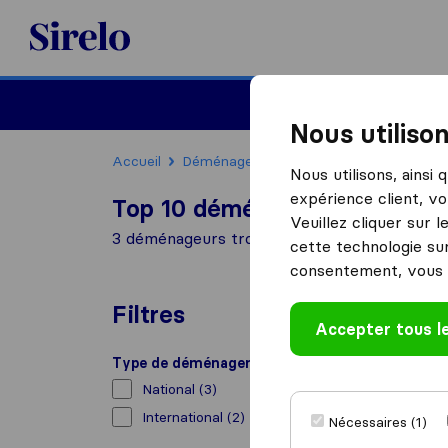
Sirelo.fr
Déménager en France
Nous utiliso
Accueil
Déménageurs France
Déménageurs L
Nous utilisons, ainsi
expérience client, vo
Top 10 déménageurs à La Wa
Veuillez cliquer sur 
3 déménageurs trouvés à La Wantzenau
cette technologie sur
consentement, vous 
Filtres
Accepter tous l
Type de déménagement
National
(3)
International
(2)
Nécessaires (1)