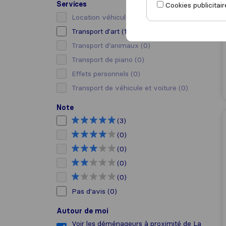
Services
Cookies publicitair
Location véhicule avec chauffeur
(0)
Transport d'art
(1)
Transport d’animaux
(0)
Transport de piano
(0)
Effets personnels
(0)
Transport de véhicule et voiture
(0)
Note
(3)
(0)
(0)
(0)
(0)
Pas d'avis
(0)
Autour de moi
Voir les déménageurs à proximité de La