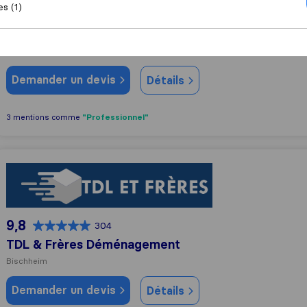
es (1)
9,4
188
France Euro Dem
La Wantzenau
Demander un devis
Détails
"Professionnel"
3 mentions comme
TDL & Frères Déménagement
9,8
304
TDL & Frères Déménagement
Bischheim
Demander un devis
Détails