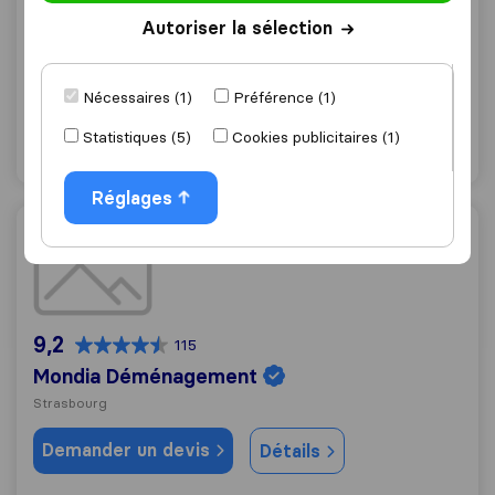
A.D.C. Moving and Storage
Autoriser la sélection
Strasbourg
Demander un devis
Détails
Nécessaires (1)
Préférence (1)
Statistiques (5)
Cookies publicitaires (1)
"Professionnel"
42 mentions comme
Réglages
Mondia Déménagement
9,2
115
Mondia Déménagement
Strasbourg
Demander un devis
Détails