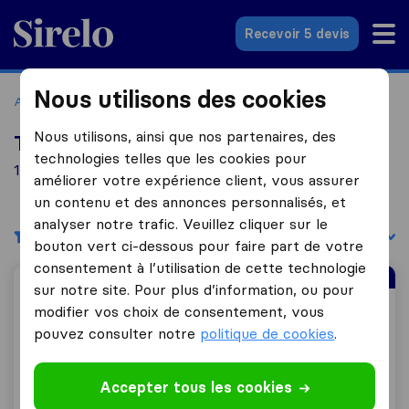
Sirelo.fr
Recevoir 5 devis
Nous utilisons des cookies
Accueil
Déménageurs France
Déménageurs Bischheim
Nous utilisons, ainsi que nos partenaires, des
Top 10 déménageurs à Bischheim
technologies telles que les cookies pour
16 déménageurs trouvés à Bischheim
améliorer votre expérience client, vous assurer
un contenu et des annonces personnalisés, et
analyser notre trafic. Veuillez cliquer sur le
Filtres
Trier par :
bouton vert ci-dessous pour faire part de votre
consentement à l’utilisation de cette technologie
Déménageur le Mieux Noté
sur notre site. Pour plus d’information, ou pour
A.D.C. Moving and Storage
modifier vos choix de consentement, vous
pouvez consulter notre
politique de cookies
.
Accepter tous les cookies
8,6
657