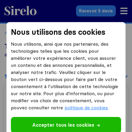
Sirelo.fr
Recevoir 5 devis
Nous utilisons des cookies
Accueil
Déménageurs France
Déménageurs Nogentel
Nous utilisons, ainsi que nos partenaires, des
Top 10 déménageurs à Nogentel
technologies telles que les cookies pour
4 déménageurs trouvés à Nogentel
améliorer votre expérience client, vous assurer
un contenu et des annonces personnalisés, et
analyser notre trafic. Veuillez cliquer sur le
Filtres
Trier par :
bouton vert ci-dessous pour faire part de votre
consentement à l’utilisation de cette technologie
sur notre site. Pour plus d’information, ou pour
Speed Dem
modifier vos choix de consentement, vous
pouvez consulter notre
politique de cookies
.
0,0
0
Accepter tous les cookies
Speed Dem