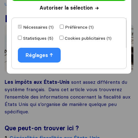
Unis
Les impôts aux États-Unis
Autoriser la sélection
Les impôts aux États-Unis
Nécessaires (1)
Préférence (1)
Statistiques (5)
Cookies publicitaires (1)
Réglages
Les impôts aux États-Unis
sont assez différents du
système français. Dans cet article vous trouverez
l’ensemble des informations concernant la fiscalité aux
États Unis qui s’organise de manière quelque peu
spécifique.
Que peut-on trouver ici ?