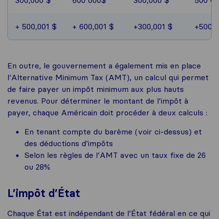
300,000 $
600 000$
300,000 $
500 00
+ 500,001 $
+ 600,001 $
+300,001 $
+500 0
En outre, le gouvernement a également mis en place
l’Alternative Minimum Tax (AMT), un calcul qui permet
de faire payer un impôt minimum aux plus hauts
revenus. Pour déterminer le montant de l’impôt à
payer, chaque Américain doit procéder à deux calculs :
En tenant compte du barème (voir ci-dessus) et
des déductions d’impôts
Selon les règles de l’AMT avec un taux fixe de 26
ou 28%
L’impôt d’État
Chaque État est indépendant de l’État fédéral en ce qui