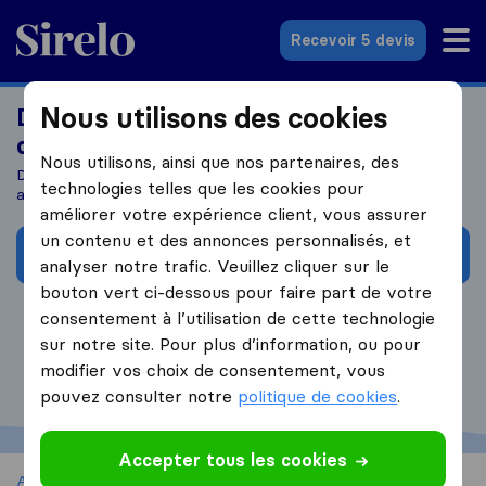
Sirelo.fr
Recevoir 5 devis
Nous utilisons des cookies
Demandez le remboursement maximal
de vos impôts
Nous utilisons, ainsi que nos partenaires, des
De la déclaration d'impôts à la collecte des remboursements
technologies telles que les cookies pour
avec notre partenaire Taxback
améliorer votre expérience client, vous assurer
un contenu et des annonces personnalisés, et
Commencer ici
analyser notre trafic. Veuillez cliquer sur le
bouton vert ci-dessous pour faire part de votre
consentement à l’utilisation de cette technologie
sur notre site. Pour plus d’information, ou pour
modifier vos choix de consentement, vous
pouvez consulter notre
politique de cookies
.
Accepter tous les cookies
Accueil
Déménager à l’étranger
Déménager aux Etats-