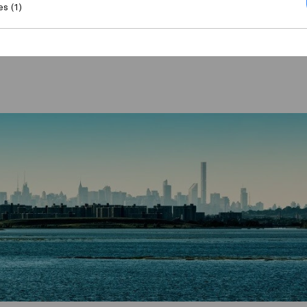
es (1)
s