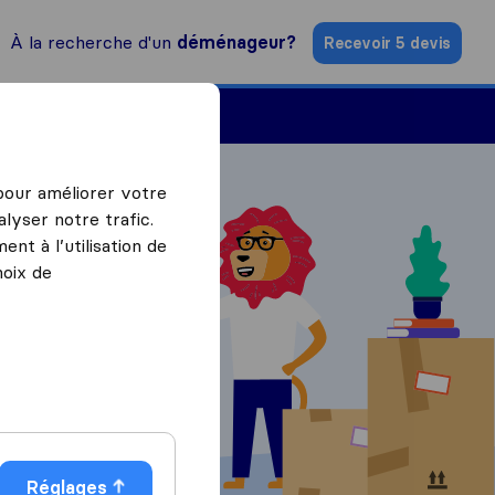
À la recherche d'un
déménageur?
Recevoir 5 devis
Trouver un déménageur
 pour améliorer votre
lyser notre trafic.
nt à l’utilisation de
hoix de
ratuits
Réglages