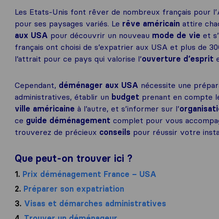
Les Etats-Unis font rêver de nombreux français pour l’A
pour ses paysages variés. Le
rêve américain
attire cha
aux USA
pour découvrir un nouveau
mode de vie
et s
français ont choisi de s’expatrier aux USA et plus de 3
l’attrait pour ce pays qui valorise l’
ouverture d’esprit
e
Cependant,
déménager aux USA
nécessite une prépara
administratives, établir un
budget
prenant en compte 
ville américaine
à l’autre, et s’informer sur l’
organisat
ce
guide déménagement
complet pour vous accompag
trouverez de précieux
conseils
pour réussir votre insta
Que peut-on trouver ici ?
1.
Prix déménagement France – USA
2.
Préparer son expatriation
3.
Visas et démarches administratives
4.
Trouver un déménageur