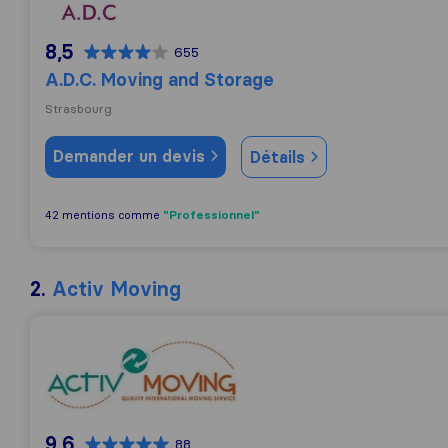
8,5
655
A.D.C. Moving and Storage
Strasbourg
Demander un devis
Détails
"Professionnel"
42 mentions comme
2.
Activ Moving
Activ Moving
9,6
88