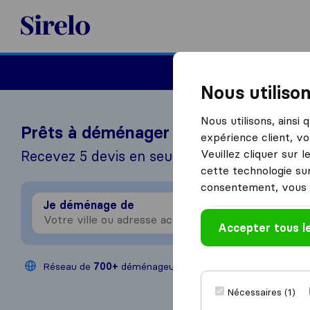
Sirelo.fr
Déménager en France
Nous utiliso
Nous utilisons, ainsi
Prêts à déménager à l'étranger?
expérience client, vo
Veuillez cliquer sur 
Recevez 5 devis en seulement 3 étapes
cette technologie sur
consentement, vous 
Je déménage de
Je 
Accepter tous l
Réseau de
700+
déménageurs
200,000
déménag
Nécessaires (1)