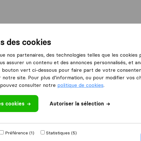
International
Déménagement maritime
Services
ns des cookies
 que nos partenaires, des technologies telles que les cookies
us assurer un contenu et des annonces personnalisés, et ana
le bouton vert ci-dessous pour faire part de votre consenteme
 notre site. Pour plus d’information, ou pour modifier vos c
pouvez consulter notre
politique de cookies
.
déménage à
Obtenir devis g
es cookies
Autoriser la sélection
4.3
793 Avis Google
ements par an
Préférence (1)
Statistiques (5)