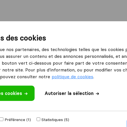
International
Déménagement maritime
Services
ns des cookies
 que nos partenaires, des technologies telles que les cookies
ans stress
us assurer un contenu et des annonces personnalisés, et ana
le bouton vert ci-dessous pour faire part de votre consenteme
aire iVisa
 notre site. Pour plus d’information, ou pour modifier vos c
pouvez consulter notre
politique de cookies
.
es cookies
Autoriser la sélection
s
Les visas aux Etats-Unis
Préférence (1)
Statistiques (5)