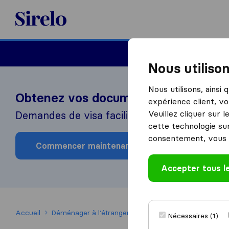
Sirelo.fr
Déménager en France
Nous utiliso
Nous utilisons, ainsi
Obtenez vos documents de voyage s
expérience client, vo
Veuillez cliquer sur 
Demandes de visa facilitées par notre parten
cette technologie sur
consentement, vous 
Commencer maintenant
Accepter tous l
Accueil
Déménager à l’étranger
Déménager aux Etats-Uni
Nécessaires (1)