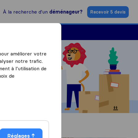
À la recherche d'un
déménageur?
Recevoir 5 devis
Trouver un déménageur
 pour améliorer votre
lyser notre trafic.
nt à l’utilisation de
hoix de
Réglages