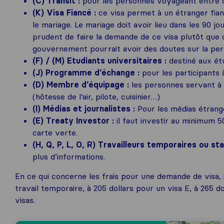
(C) Transit :
pour les personnes voyageant entre 
(K) Visa Fiancé :
ce visa permet à un étranger fia
le mariage. Le mariage doit avoir lieu dans les 90 jo
prudent de faire la demande de ce visa plutôt que d’
gouvernement pourrait avoir des doutes sur la pers
(F) / (M) Etudiants universitaires :
destiné aux ét
(J) Programme d’échange :
pour les participants
(D) Membre d’équipage :
les personnes servant à 
(hôtesse de l’air, pilote, cuisinier…)
(I) Médias et journalistes :
Pour les médias étrang
(E) Treaty Investor :
il faut investir au minimum 5
carte verte.
(H, Q, P, L, O, R) Travailleurs temporaires ou sta
plus d’informations.
En ce qui concerne les frais pour une demande de visa, i
travail temporaire, à 205 dollars pour un visa E, à 265 d
visas.