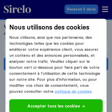
Sirelo.fr
Recevoir 5 devis
Nous utilisons des cookies
Vous recherchez un déménageur?
Recevez 5 devis en seulement 3 étapes
Nous utilisons, ainsi que nos partenaires, des
technologies telles que les cookies pour
Je déménage de
améliorer votre expérience client, vous assurer
un contenu et des annonces personnalisés, et
analyser notre trafic. Veuillez cliquer sur le
Obtenir devis gratuits
bouton vert ci-dessous pour faire part de votre
consentement à l’utilisation de cette technologie
4.3
793 Avis Google
sur notre site. Pour plus d’information, ou pour
modifier vos choix de consentement, vous
pouvez consulter notre
politique de cookies
.
Accepter tous les cookies