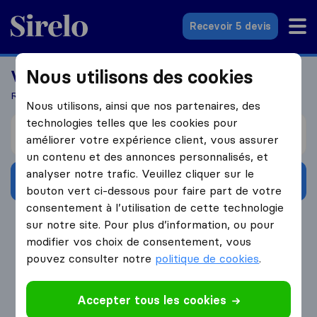
Sirelo.fr
Recevoir 5 devis
Nous utilisons des cookies
Vous recherchez un déménageur?
Recevez 5 devis en seulement 3 étapes
Nous utilisons, ainsi que nos partenaires, des
technologies telles que les cookies pour
Je déménage de
améliorer votre expérience client, vous assurer
un contenu et des annonces personnalisés, et
analyser notre trafic. Veuillez cliquer sur le
Obtenir devis gratuits
bouton vert ci-dessous pour faire part de votre
consentement à l’utilisation de cette technologie
4.3
793 Avis Google
sur notre site. Pour plus d’information, ou pour
modifier vos choix de consentement, vous
pouvez consulter notre
politique de cookies
.
Accepter tous les cookies