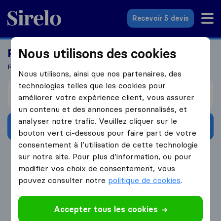
Sirelo.fr
Recevoir 5 devis
Nous utilisons des cookies
Prêts à déménager à l'étranger?
Recevez 5 devis en seulement 3 étapes
Nous utilisons, ainsi que nos partenaires, des
technologies telles que les cookies pour
Je déménage de
améliorer votre expérience client, vous assurer
un contenu et des annonces personnalisés, et
analyser notre trafic. Veuillez cliquer sur le
Obtenir devis gratuits
bouton vert ci-dessous pour faire part de votre
consentement à l’utilisation de cette technologie
4.3
793 Avis Google
sur notre site. Pour plus d’information, ou pour
modifier vos choix de consentement, vous
pouvez consulter notre
politique de cookies
.
Accepter tous les cookies