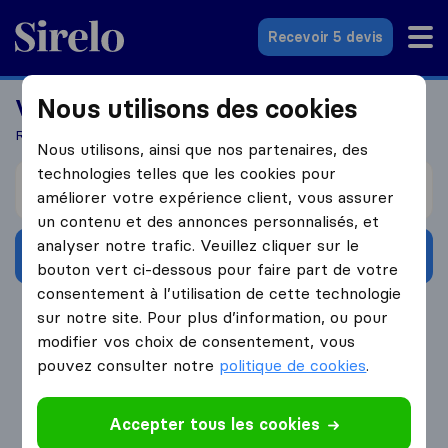
Sirelo.fr
Recevoir 5 devis
Nous utilisons des cookies
Vous recherchez un déménageur?
Recevez 5 devis en seulement 3 étapes
Nous utilisons, ainsi que nos partenaires, des
technologies telles que les cookies pour
Je déménage de
améliorer votre expérience client, vous assurer
un contenu et des annonces personnalisés, et
analyser notre trafic. Veuillez cliquer sur le
Obtenir devis gratuits
bouton vert ci-dessous pour faire part de votre
consentement à l’utilisation de cette technologie
4.3
793 Avis Google
sur notre site. Pour plus d’information, ou pour
modifier vos choix de consentement, vous
pouvez consulter notre
politique de cookies
.
Accepter tous les cookies