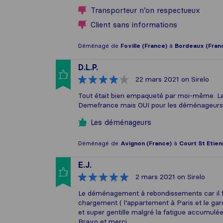
Transporteur n’on respectueux
Client sans informations
Déménagé de
Foville (France)
à
Bordeaux (Fran
D.L.P.
22 mars 2021
on Sirelo
Tout était bien empaqueté par moi-même. L
Demefrance mais OUI pour les déménageurs. P
Les déménageurs
Déménagé de
Avignon (France)
à
Court St Etien
E.J.
2 mars 2021
on Sirelo
Le déménagement à rebondissements car il fa
chargement ( l’appartement à Paris et le gar
et super gentille malgré la fatigue accumul
Bravo et merci