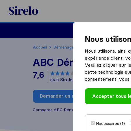
Sirelo.fr
Déménager en France
Nous utiliso
Accueil
Déménageurs France
Déménageurs G
Nous utilisons, ainsi
expérience client, vo
ABC Déméfrance
Veuillez cliquer sur 
cette technologie sur
7,6
basé sur
138
consentement, vous 
avis Sirelo et Google
i
Demander un devis
Accepter tous l
Rédiger
Comparez ABC Déméfrance avec d'autres
démén
Nécessaires (1)