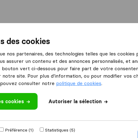
International
Déménagement maritime
Services
ns des cookies
enas
ABC Déméfrance
 que nos partenaires, des technologies telles que les cookies
us assurer un contenu et des annonces personnalisés, et ana
Ce que disent les clients
le bouton vert ci-dessous pour faire part de votre consenteme
Prix (2)
 notre site. Pour plus d’information, ou pour modifier vos c
Communication (1)
pouvez consulter notre
politique de cookies
.
Efficace (1)
Ne respecte pas les termes du
es cookies
 un avis
Autoriser la sélection
contrat (1)
ageurs
à
Genas
Préférence (1)
Statistiques (5)