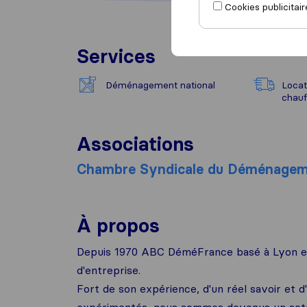
Cookies publicitair
Services
Déménagement national
Locat
chauf
Associations
Chambre Syndicale du Déménage
À propos
Depuis 1970 ABC DéméFrance basé à Lyon est
d'entreprise.
Fort de son expérience, d'un réel savoir et