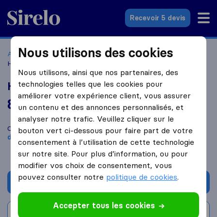
Sirelo.fr
Recevoir 5 devis
Nous utilisons des cookies
Accueil
Déménageurs France
Déménageurs Le Thillay
Hans Trans Déménagement
Nous utilisons, ainsi que nos partenaires, des
technologies telles que les cookies pour
Hans Trans Déménagement
améliorer votre expérience client, vous assurer
8,2
basé sur
48
un contenu et des annonces personnalisés, et
avis Sirelo et Google
i
analyser notre trafic. Veuillez cliquer sur le
Comparez Hans Trans Déménagement avec d'autres
bouton vert ci-dessous pour faire part de votre
déménageurs
à
Le Thillay
consentement à l’utilisation de cette technologie
sur notre site. Pour plus d’information, ou pour
modifier vos choix de consentement, vous
pouvez consulter notre
politique de cookies
.
Demander un devis
Accepter tous les cookies
Rédiger un avis