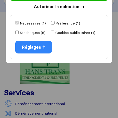
Autoriser la sélection
Vue d'ensemble
Avis
Sources
Nécessaires (1)
Préférence (1)
Statistiques (5)
Cookies publicitaires (1)
Réglages
Services
Déménagement international
Déménagement national