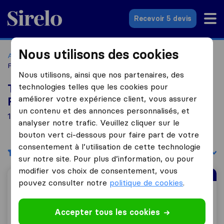
Sirelo.fr
Recevoir 5 devis
Nous utilisons des cookies
Accueil
Déménageurs France
Déménageurs Roissy-en-
France
Nous utilisons, ainsi que nos partenaires, des
technologies telles que les cookies pour
Top 10 déménageurs à Roissy-en-
améliorer votre expérience client, vous assurer
France
un contenu et des annonces personnalisés, et
10 déménageurs trouvés à Roissy-en-France
analyser notre trafic. Veuillez cliquer sur le
bouton vert ci-dessous pour faire part de votre
consentement à l’utilisation de cette technologie
Filtres
Trier par :
sur notre site. Pour plus d’information, ou pour
modifier vos choix de consentement, vous
Déménageur le Mieux Noté
pouvez consulter notre
politique de cookies
.
Bagages du Monde
Accepter tous les cookies