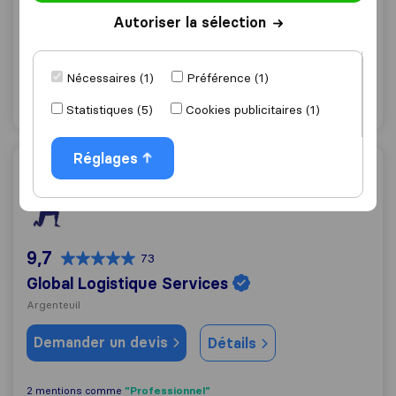
Argenteuil
Autoriser la sélection
Demander un devis
Détails
Nécessaires (1)
Préférence (1)
"Au soin avec les biens"
1 mentions comme
Statistiques (5)
Cookies publicitaires (1)
Réglages
Global Logistique Services
9,7
73
Global Logistique Services
Argenteuil
Demander un devis
Détails
"Professionnel"
2 mentions comme