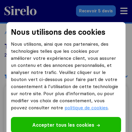
Sirelo.fr
Recevoir 5 devis
Nous utilisons des cookies
Accueil
Déménageurs France
Déménageurs Sannois
Nous utilisons, ainsi que nos partenaires, des
Top 10 déménageurs à Sannois
technologies telles que les cookies pour
22 déménageurs trouvés à Sannois
améliorer votre expérience client, vous assurer
un contenu et des annonces personnalisés, et
analyser notre trafic. Veuillez cliquer sur le
Filtres
Trier par :
bouton vert ci-dessous pour faire part de votre
consentement à l’utilisation de cette technologie
sur notre site. Pour plus d’information, ou pour
Big Déménagement
modifier vos choix de consentement, vous
pouvez consulter notre
politique de cookies
.
9,8
252
Accepter tous les cookies
Big Déménagement