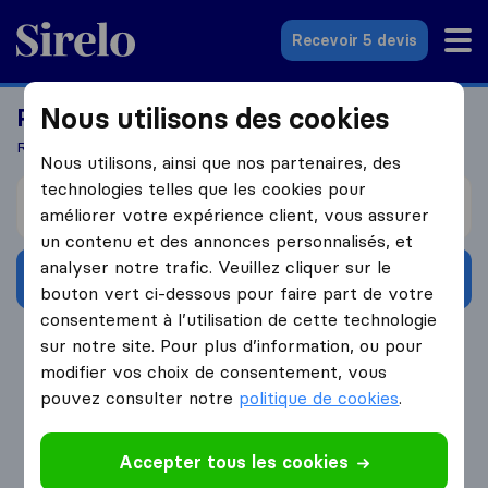
Sirelo.fr
Recevoir 5 devis
Nous utilisons des cookies
Prêts à déménager à l'étranger?
Recevez 5 devis en seulement 3 étapes
Nous utilisons, ainsi que nos partenaires, des
technologies telles que les cookies pour
Je déménage de
améliorer votre expérience client, vous assurer
un contenu et des annonces personnalisés, et
analyser notre trafic. Veuillez cliquer sur le
Obtenir devis gratuits
bouton vert ci-dessous pour faire part de votre
consentement à l’utilisation de cette technologie
4.3
793 Avis Google
sur notre site. Pour plus d’information, ou pour
modifier vos choix de consentement, vous
pouvez consulter notre
politique de cookies
.
Accepter tous les cookies