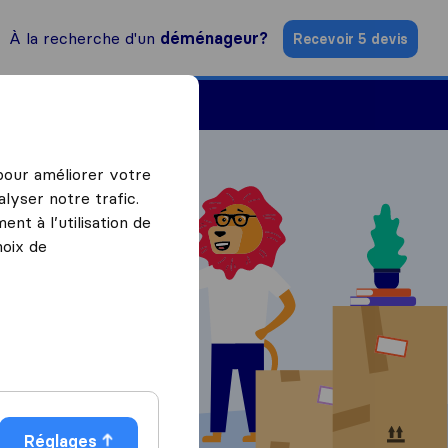
À la recherche d'un
déménageur?
Recevoir 5 devis
Trouver un déménageur
 pour améliorer votre
lyser notre trafic.
nt à l’utilisation de
hoix de
ratuits
Réglages