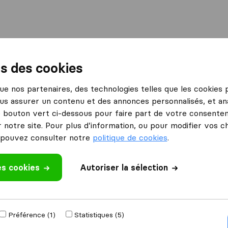
International
Déménagement maritime
Services
ns des cookies
 que nos partenaires, des technologies telles que les cookies
us assurer un contenu et des annonces personnalisés, et ana
le bouton vert ci-dessous pour faire part de votre consenteme
 notre site. Pour plus d’information, ou pour modifier vos c
pouvez consulter notre
politique de cookies
.
déménage à
Obtenir devis g
es cookies
Autoriser la sélection
4.3
793 Avis Google
ements par an
Préférence (1)
Statistiques (5)