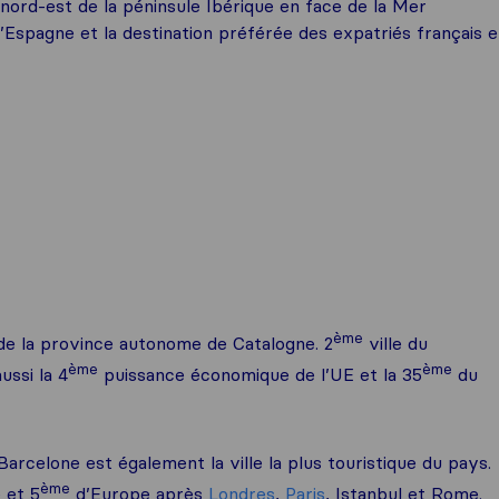
 nord-est de la péninsule Ibérique en face de la Mer
’Espagne et la destination préférée des expatriés français 
ème
 de la province autonome de Catalogne. 2
ville du
ème
ème
ussi la 4
puissance économique de l’UE et la 35
du
Barcelone est également la ville la plus touristique du pays.
ème
 et 5
d’Europe après
Londres
,
Paris
, Istanbul et Rome.