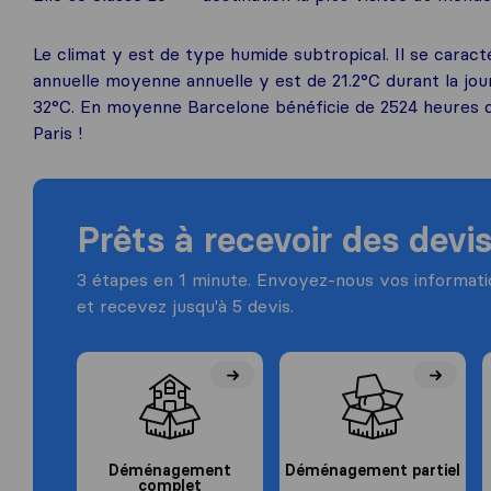
Le climat y est de type humide subtropical. Il se carac
annuelle moyenne annuelle y est de 21.2°C durant la jou
32°C. En moyenne Barcelone bénéficie de 2524 heures d’
Paris !
Prêts à recevoir des devis
3 étapes en 1 minute. Envoyez-nous vos informa
et recevez jusqu'à 5 devis.
Déménagement
Déménagement partiel
complet