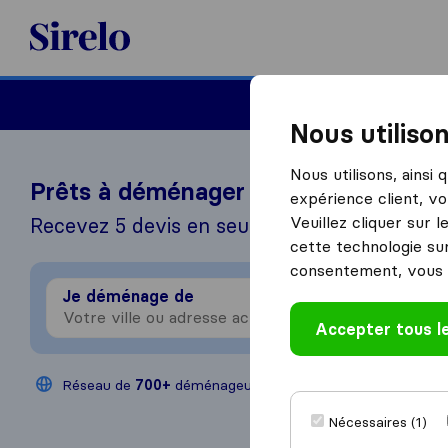
Sirelo.fr
Déménager en France
Nous utiliso
Nous utilisons, ainsi
Prêts à déménager à l'étranger?
expérience client, vo
Veuillez cliquer sur 
Recevez 5 devis en seulement 3 étapes
cette technologie sur
consentement, vous 
Je déménage de
Je 
Accepter tous l
Réseau de
700+
déménageurs
200,000
déménag
Nécessaires (1)